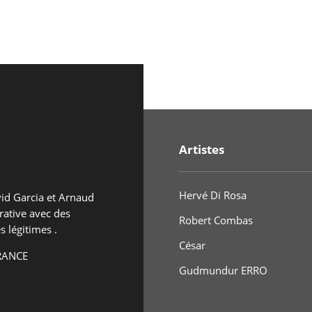
Artistes
Hervé Di Rosa
vid Garcia et Arnaud
rative avec des
Robert Combas
s légitimes .
César
FRANCE
Gudmundur ERRO